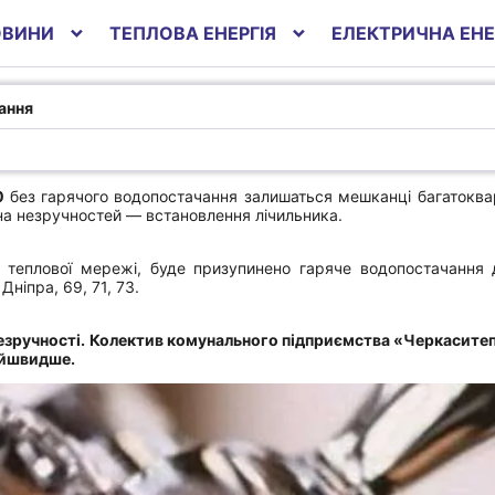
ОВИНИ
ТЕПЛОВА ЕНЕРГІЯ
ЕЛЕКТРИЧНА ЕНЕ
ачання
ання
00
без гарячого водопостачання залишаться мешканці багатоква
на незручностей — встановлення лічильника.
 теплової мережі, буде призупинено гаряче водопостачання 
ніпра, 69, 71, 73.
езручності. Колектив комунального підприємства «Черкасит
айшвидше.