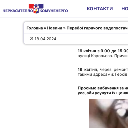
КОНТАКТИ
Н
Перебої гарячого водопост
Головна
 » 
Новини
 » Перебої гарячого водопостач
18.04.2024
19 квітня з 9.00 до 15.
вулиці Корольова. Причи
19 квітня
, через ремонт
такими адресами: Героїв Д
Просимо вибачення за н
усе, аби усунути їх щон