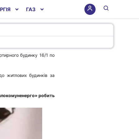
РГІЯ
ГАЗ
ртирного будинку 16/1 по
до житлових будинків за
еплокомуненерго» робить