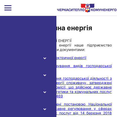
Електрична енергія
ПОСТАЧАННЯ ЕЛЕКТРИЧНОЇ ЕНЕРГІЇ
В постачанні електричної енергії наше підприємство
керується такими основними документами:
Закон України Про ринок електричної енергії
Закон України Про ліцензування видів господарської
діяльності
Ліцензійні умови провадження господарської діяльності з
постачання електричної енергії споживачу, затверджені
постановою Національної комісії, що здійснює державне
регулювання у сферах енергетики та комунальних послуг
від 27 грудня 2017 року № 1469
Правила ринку, затверджені постановою Національної
комісії, що здійснює державне регулювання у сферах
енергетики та комунальних послуг від 14 березня 2018