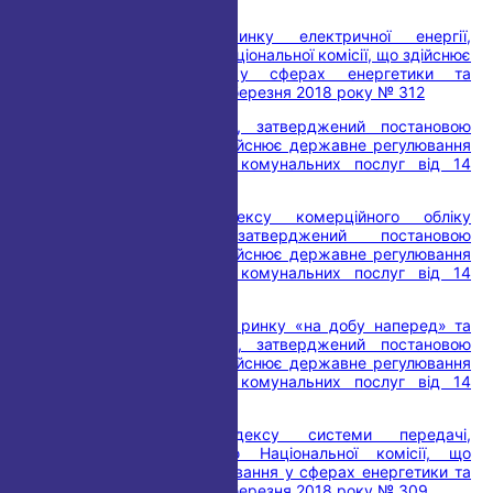
року № 307
Правила роздрібного ринку електричної енергії,
затверджені постановою Національної комісії, що здійснює
державне регулювання у сферах енергетики та
комунальних послуг від 14 березня 2018 року № 312
Кодекс систем розподілу, затверджений постановою
Національної комісії, що здійснює державне регулювання
у сферах енергетики та комунальних послуг від 14
березня 2018 року № 310
Про затвердження Кодексу комерційного обліку
електричної енергії, затверджений постановою
Національної комісії, що здійснює державне регулювання
у сферах енергетики та комунальних послуг від 14
березня 2018 року № 311
Про затвердження Правил ринку «на добу наперед» та
внутрішньодобового ринку, затверджений постановою
Національної комісії, що здійснює державне регулювання
у сферах енергетики та комунальних послуг від 14
березня 2018 року № 308
Про затвердження Кодексу системи передачі,
затверджений постановою Національної комісії, що
здійснює державне регулювання у сферах енергетики та
комунальних послуг від 14 березня 2018 року № 309