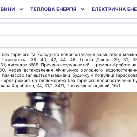
ОВИНИ
ТЕПЛОВА ЕНЕРГІЯ
ЕЛЕКТРИЧНА ЕНЕ
00 без гарячого та холодного водопостачання залишаться мешка
Припортова, 38, 40, 42, 44, 46; Героїв Дніпра 29, 31, 35
31; дитсадок №88. Причина незручностей — ремонтні роботи на 
.00, через встановлення лічильника холодного водопостачання
 тимчасово залишаться мешканці будинку 4 по вулиці Тараскова
00 через ремонт на тепломережі без гарячого водопостачання 
лава Хороброго, 34, 31/1, 34/1, Провулок авіаційний, 16/1.