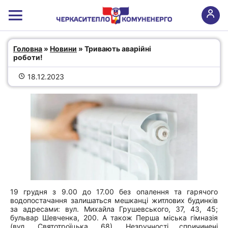
Тривають аварійні роботи!
Головна
 » 
Новини
 » Тривають аварійні 
роботи!
18.12.2023
19 грудня з 9.00 до 17.00 без опалення та гарячого
водопостачання залишаться мешканці житлових будинків
за адресами: вул. Михайла Грушевського, 37, 43, 45;
бульвар Шевченка, 200. А також Перша міська гімназія
(вул. Святотроїцька, 68). Незручності спричинені