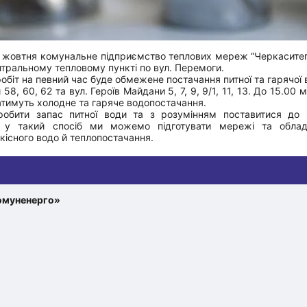
 жовтня комунальне підприємство теплових мереж “Черкасите
тральному тепловому пункті по вул. Перемоги.
обіт на певний час буде обмежене постачання питної та гарячої 
8, 60, 62 та вул. Героїв Майдани 5, 7, 9, 9/1, 11, 13. До 15.00
атимуть холодне та гаряче водопостачання.
обити запас питної води та з розумінням поставитися до н
е у такий спосіб ми можемо підготувати мережі та облад
якісного водо й теплопостачання.
омуненерго»