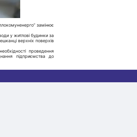
плокомуненерго” замінює
води у житлові будинки за
 мешканці верхніх поверхів
еобхідності проведення
нання підприємства до