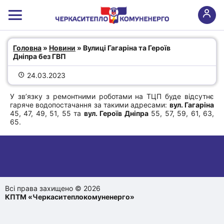
Вулиці Гагаріна та Героїв Дніпра
Головна
 » 
Новини
 » Вулиці Гагаріна та Героїв 
Дніпра без ГВП
без ГВП
24.03.2023
У зв’язку з ремонтними роботами на ТЦП буде відсутнє
гаряче водопостачання за такими адресами:
вул. Гагаріна
45, 47, 49, 51, 55 та
вул. Героїв Дніпра
55, 57, 59, 61, 63,
65.
Всі права захищено © 2026
КПТМ «Черкаситеплокомуненерго»