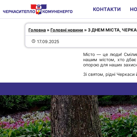
КОНТАКТИ
Н
З ДНЕМ МІСТА, ЧЕРКАСИ!
Головна
 » 
Головні новини
 » З ДНЕМ МІСТА, ЧЕРК
17.09.2025
Місто — це люди! Смілив
нашим містом, хто дбає 
опорою для наших захисн
Зі святом, рідні Черкаси 
Всі права захищено © 2026
КПТМ «Черкаситеплок