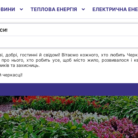
ОВИНИ
ТЕПЛОВА ЕНЕРГІЯ
ЕЛЕКТРИЧНА ЕНЕ
АСИ!
і, добрі, гостинні й свідомі! Вітаємо кожного, хто любить Чер
про нього, хто робить усе, щоб місто жило, розвивалося і к
иків та захисниць.
й черкасці!
омуненерго»