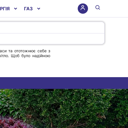
РГІЯ
ГАЗ
каси та ототожнює себе з
вітло. Щоб було надійною