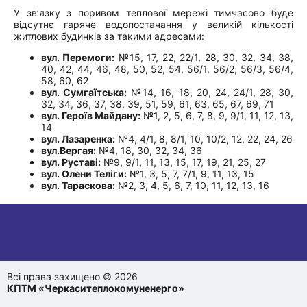
У зв’язку з поривом теплової мережі тимчасово буде
відсутнє гаряче водопостачання у великій кількості
житлових будинків за такими адресами:
вул. Перемоги:
№15, 17, 22, 22/1, 28, 30, 32, 34, 38,
40, 42, 44, 46, 48, 50, 52, 54, 56/1, 56/2, 56/3, 56/4,
58, 60, 62
вул. Сумгаїтська:
№14, 16, 18, 20, 24, 24/1, 28, 30,
32, 34, 36, 37, 38, 39, 51, 59, 61, 63, 65, 67, 69, 71
вул. Героїв Майдану:
№1, 2, 5, 6, 7, 8, 9, 9/1, 11, 12, 13,
14
вул. Лазаренка:
№4, 4/1, 8, 8/1, 10, 10/2, 12, 22, 24, 26
вул.Вергая:
№4, 18, 30, 32, 34, 36
вул. Руставі:
№9, 9/1, 11, 13, 15, 17, 19, 21, 25, 27
вул. Олени Теліги:
№1, 3, 5, 7, 7/1, 9, 11, 13, 15
вул. Тараскова:
№2, 3, 4, 5, 6, 7, 10, 11, 12, 13, 16
Всі права захищено © 2026
КПТМ «Черкаситеплокомуненерго»