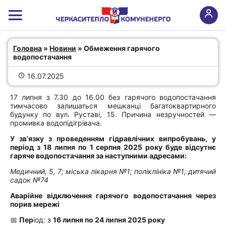
Обмеження гарячого
Головна
 » 
Новини
 » Обмеження гарячого 
водопостачання
водопостачання
16.07.2025
17 липня з 7.30 до 16.00 без гарячого водопостачання
тимчасово залишаться мешканці багатоквартирного
будунку по вул. Руставі, 15. Причина незручностей —
промивка водопідігрівача.
У зв’язку з проведенням гідравлічних випробувань, у
період з
18 липня по 1 серпня
2025 року буде відсутнє
гаряче водопостачання за наступними адресами:
Медичний, 5, 7; міська лікарня №1; поліклініка №1; дитячий
садок №74
Аварійне відключення гарячого водопостачання через
порив мережі
📅
Пер
іод: з
16 липня по 24 липня 2025 року