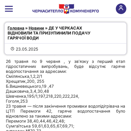
ДЕ У ЧЕРКАСАХ ВІДНОВИЛИ ТА
Головна
 » 
Новини
 » ДЕ У ЧЕРКАСАХ 
ВІДНОВИЛИ ТА ПРИЗУПИНИЛИ ПОДАЧУ 
ПРИЗУПИНИЛИ ПОДАЧУ ГАРЯЧОЇ
ГАРЯЧОЇ ВОДИ
ВОДИ
23.05.2025
26 травня по 9 червня , у зв’язку з перший етап
гідростатичних випробувань, буде відсутнє гаряче
водопостачання за адресами:
Смілянська,1,2,2/1
Хрещатик,200, 255
Б.Вишневецького,19 ,47
Дашковича,3,4,30,48
Шевченка,195/1,197,218,220,222,224,
Гоголя,253
23 травня — після закінчення промивки водопідігрівача на
ЦТП Перемоги 42, гаряче водопостачання було
відновлено за такими адресами:
Перемоги 38,40,44,46,42,48;
Сумгаїтська 59,61,63,65,67,69,71;
дитсадок №70,73.