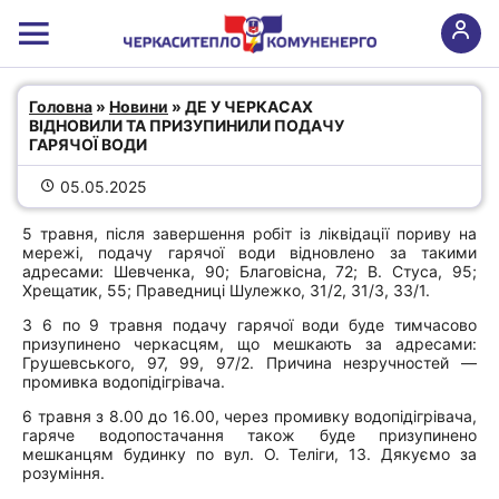
ДЕ У ЧЕРКАСАХ ВІДНОВИЛИ ТА
Головна
 » 
Новини
 » ДЕ У ЧЕРКАСАХ 
ПРИЗУПИНИЛИ ПОДАЧУ ГАРЯЧОЇ
ВІДНОВИЛИ ТА ПРИЗУПИНИЛИ ПОДАЧУ 
ВОДИ
ГАРЯЧОЇ ВОДИ
05.05.2025
5 травня, після завершення робіт із ліквідації пориву на
мережі, подачу гарячої води відновлено за такими
адресами: Шевченка, 90; Благовісна, 72; В. Стуса, 95;
Хрещатик, 55; Праведниці Шулежко, 31/2, 31/3, 33/1.
З 6 по 9 травня подачу гарячої води буде тимчасово
призупинено черкасцям, що мешкають за адресами:
Грушевського, 97, 99, 97/2. Причина незручностей —
промивка водопідігрівача.
6 травня з 8.00 до 16.00, через промивку водопідігрівача,
гаряче водопостачання також буде призупинено
мешканцям будинку по вул. О. Теліги, 13. Дякуємо за
розуміння.