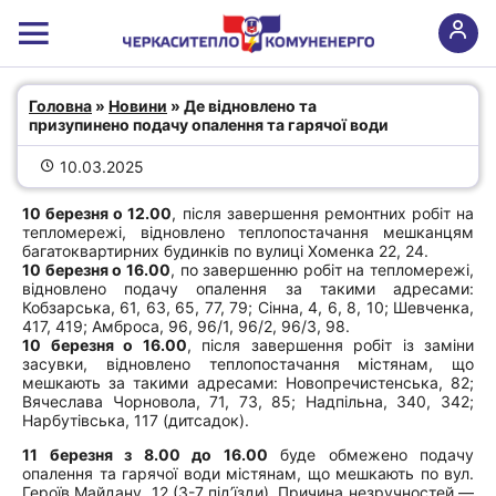
Де відновлено та призупинено
Головна
 » 
Новини
 » Де відновлено та 
призупинено подачу опалення та гарячої води
подачу опалення та гарячої води
10.03.2025
10 березня о 12.00
, після завершення ремонтних робіт на
тепломережі, відновлено теплопостачання мешканцям
багатоквартирних будинків по вулиці Хоменка 22, 24.
10 березня о 16.00
, по завершенню робіт на тепломережі,
відновлено подачу опалення за такими адресами:
Кобзарська, 61, 63, 65, 77, 79; Сінна, 4, 6, 8, 10; Шевченка,
417, 419; Амброса, 96, 96/1, 96/2, 96/3, 98.
10 березня о 16.00
, після завершення робіт із заміни
засувки, відновлено теплопостачання містянам, що
мешкають за такими адресами: Новопречистенська, 82;
Вячеслава Чорновола, 71, 73, 85; Надпільна, 340, 342;
Нарбутівська, 117 (дитсадок).
11 березня з 8.00 до 16.00
буде обмежено подачу
опалення та гарячої води містянам, що мешкають по вул.
Героїв Майдану, 12 (3-7 під’їзди). Причина незручностей —