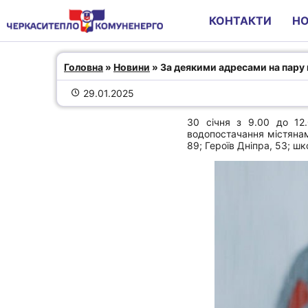
КОНТАКТИ
Н
За деякими адресами на пар
Головна
 » 
Новини
 » За деякими адресами на пару
призупинено водопостачан
29.01.2025
30 січня з 9.00 до 12
водопостачання містянам
89; Героїв Дніпра, 53; ш