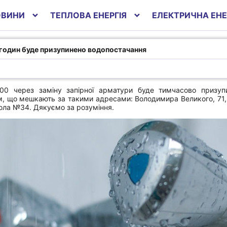
ОВИНИ
ТЕПЛОВА ЕНЕРГІЯ
ЕЛЕКТРИЧНА ЕНЕ
у годин буде
 годин буде призупинено водопостачання
ня
.00 через заміну запірної арматури буде тимчасово призуп
, що мешкають за такими адресами: Володимира Великого, 71, 73,
кола №34. Дякуємо за розуміння.