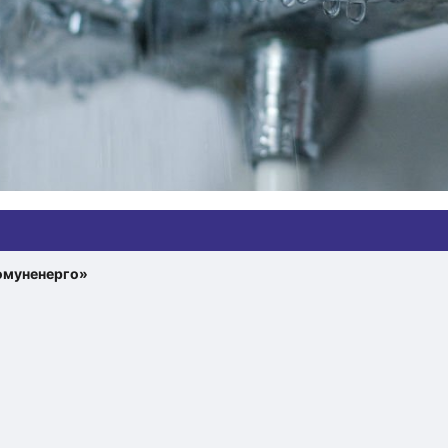
омуненерго»