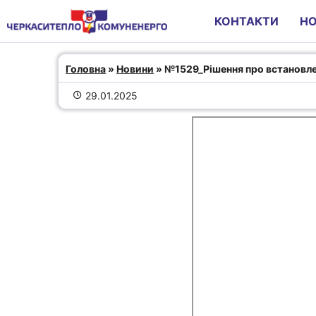
КОНТАКТИ
Н
№1529_Рішення про встанов
Головна
 » 
Новини
 » №1529_Рішення про встановлен
01.11.24
29.01.2025