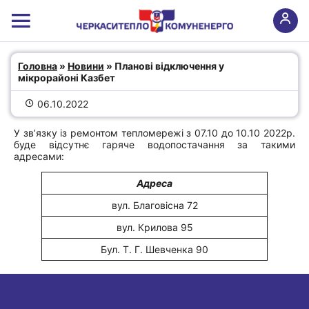
Планові відключення у мікрорайоні
Головна
 » 
Новини
 » Планові відключення у 
мікрорайоні Казбет
Казбет
06.10.2022
У зв’язку із ремонтом тепломережі з 07.10 до 10.10 2022р.
буде відсутнє гаряче водопостачання за такими
адресами:
Адреса
вул. Благовісна 72
вул. Крилова 95
Бул. Т. Г. Шевченка 90