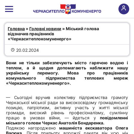
Міський голова відзначив
Головна
 » 
Головні новини
 » Міський голова 
працівників
відзначив працівників 
«Черкаситеплокомуненерго»
«Черкаситеплокомуненерго»
20.02.2024
Вони не тільки забезпечують місто гарячою водою і
теплом, а й щодня допомагають наближати нашу
українську перемогу. Мова про працівників
комунального підприємства теплових мереж
«Черкаситеплокомуненерго».
— Сьогодні вручив колективу підприємства грамоту
Черкаської міської ради за високосвідому громадянську
позицію, патріотизм, активну участь у житті міської
громади, високий рівень професіоналізму, сумлінну
працю в умовах війни, — йдеться у
повідомленні
міського голови Черкас Анатолія Бондаренка.
Подякою нагороджено
машиніста екскаватора Олега
Васюка
. Після прильоту ворожої ракети він усю ніч