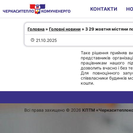
КОНТАКТИ
Н
З 29 жовтня містяни почнут
Головна
 » 
Головні новини
 » З 29 жовтня містяни 
тепло у свої домівки
21.10.2025
Таке рішення прийняв в
представників організац
працівникам нашого пі
дозволить вчасно і без т
Для повноцінного запу
співвласники будинків м
кошти.
Всі права захищено © 2026
КПТМ «Черкаситеплок