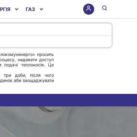
РГІЯ
ГАЗ
плокомуненерго» просить
процесу, надавати доступ
 подачі теплоносія. Це
о три доби, після чого
будинок аби заощаджувати