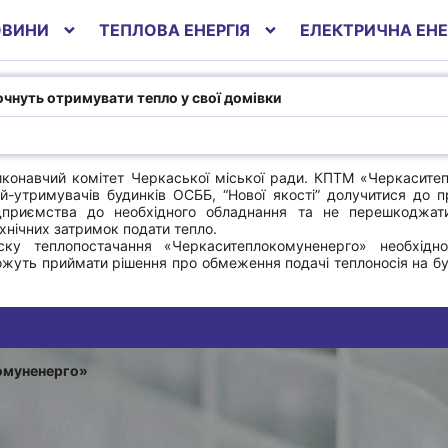
ОВИНИ
ТЕПЛОВА ЕНЕРГІЯ
ЕЛЕКТРИЧНА ЕНЕ
ь отримувати
почнуть отримувати тепло у свої домівки
иконавчий комітет Черкаської міської ради. КПТМ «Черкасите
ій-утримувачів будинків ОСББ, “Нової якості” долучитися до 
дприємства до необхідного обладнання та не перешкоджати
ехнічних затримок подати тепло.
ску теплопостачання «Черкаситеплокомуненерго» необхідн
ожуть приймати рішення про обмеження подачі теплоносія на 
омуненерго»