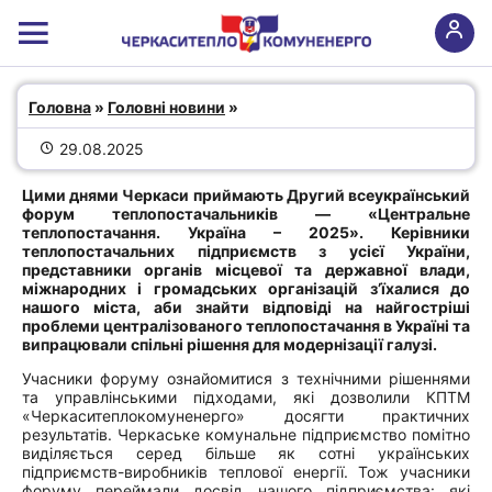
Головна
 » 
Головні новини
 » 
29.08.2025
Цими днями Черкаси приймають Другий всеукраїнський
форум теплопостачальників — «Центральне
теплопостачання. Україна – 2025». Керівники
теплопостачальних підприємств з усієї України,
представники органів місцевої та державної влади,
міжнародних і громадських організацій з’їхалися до
нашого міста, аби знайти відповіді на найгостріші
проблеми централізованого теплопостачання в Україні та
випрацювали спільні рішення для модернізації галузі.
Учасники форуму ознайомитися з технічними рішеннями
та управлінськими підходами, які дозволили КПТМ
«Черкаситеплокомуненерго» досягти практичних
результатів. Черкаське комунальне підприємство помітно
виділяється серед більше як сотні українських
підприємств-виробників теплової енергії. Тож учасники
форуму переймали досвід нашого підприємства: які