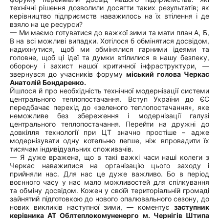
технічні рішення дозволили досягти таких результатів; як
керівництво підприємств наважилось на їх втілення і де
взяло на це ресурси?
— Ми маємо готуватися до важкої зими та мати план А, Б,
В на всі можливі випадки. Хотілося б обмінятися досвідом,
надихнутися, щоб ми обмінялися гарними ідеями та
головне, щоб ці ідеї та думки втілилися в нашу безпеку,
оборону і захист нашої критичної інфраструктури, —
звернувся до учасників форуму
міський голова Черкас
Анатолій Бондаренко.
Йшлося й про необхідність технічної модернізації системи
центрального теплопостачання. Вступ України до ЄС
передбачає перехід до «зеленого теплопостачання», яке
неможливе без збереження і модернізації галузі
центрального теплопостачання. Перейти на дружні до
довкілля технології при ЦТ значно простіше – адже
модернізувати одну котельню легше, ніж впровадити їх
тисячам індивідуальних споживачів.
— Я дуже вражена, що в такі важкі часи наші колеги з
Черкас наважилися на організацію цього заходу і
прийняли нас. Для нас це дуже важливо. Бо в період
воєнного часу у нас мало можливостей для спілкування
та обміну досвідом. Кожен у своїй територіальній громаді
зайнятий підготовкою до нового опалювального сезону, до
нових викликів наступної зими, — коментує
заступник
керівника АТ Облтеплокомуненерго м. Чернігів Штипа