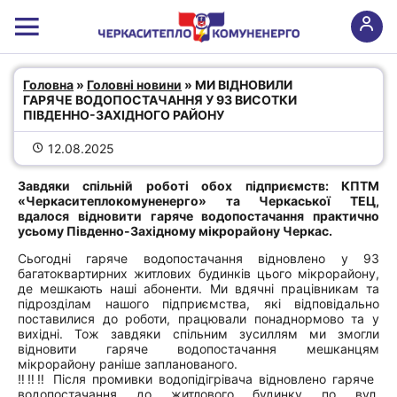
МИ ВІДНОВИЛИ ГАРЯЧЕ
Головна
 » 
Головні новини
 » МИ ВІДНОВИЛИ 
ВОДОПОСТАЧАННЯ У 93 ВИСОТКИ
ГАРЯЧЕ ВОДОПОСТАЧАННЯ У 93 ВИСОТКИ 
ПІВДЕННО-ЗАХІДНОГО РАЙОНУ
ПІВДЕННО-ЗАХІДНОГО РАЙОНУ
12.08.2025
Завдяки спільній роботі обох підприємств: КПТМ
«Черкаситеплокомуненерго» та Черкаської ТЕЦ,
вдалося відновити гаряче водопостачання практично
усьому Південно-Західному мікрорайону Черкас.
Сьогодні гаряче водопостачання відновлено у 93
багатоквартирних житлових будинків цього мікрорайону,
де мешкають наші абоненти. Ми вдячні працівникам та
підрозділам нашого підприємства, які відповідально
поставилися до роботи, працювали понаднормово та у
вихідні. Тож завдяки спільним зусиллям ми змогли
відновити гаряче водопостачання мешканцям
мікрорайону раніше запланованого.
‼️‼️‼️ Після промивки водопідігрівача відновлено гаряче
водопостачання до житлового будинку по вул.