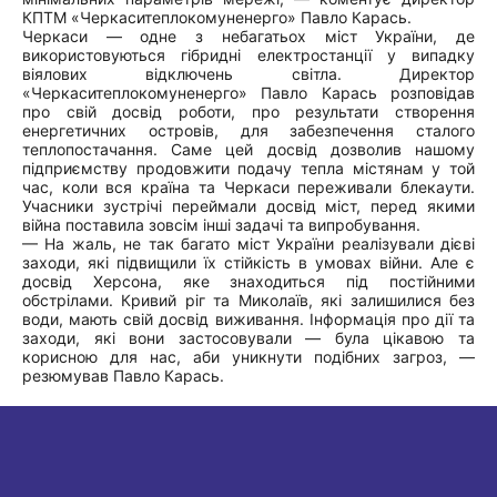
КПТМ «Черкаситеплокомуненерго» Павло Карась.
Черкаси — одне з небагатьох міст України, де
використовуються гібридні електростанції у випадку
віялових відключень світла. Директор
«Черкаситеплокомуненерго» Павло Карась розповідав
про свій досвід роботи, про результати створення
енергетичних островів, для забезпечення сталого
теплопостачання. Саме цей досвід дозволив нашому
підприємству продовжити подачу тепла містянам у той
час, коли вся країна та Черкаси переживали блекаути.
Учасники зустрічі переймали досвід міст, перед якими
війна поставила зовсім інші задачі та випробування.
— На жаль, не так багато міст України реалізували дієві
заходи, які підвищили їх стійкість в умовах війни. Але є
досвід Херсона, яке знаходиться під постійними
обстрілами. Кривий ріг та Миколаїв, які залишилися без
води, мають свій досвід виживання. Інформація про дії та
заходи, які вони застосовували — була цікавою та
корисною для нас, аби уникнути подібних загроз, —
резюмував Павло Карась.