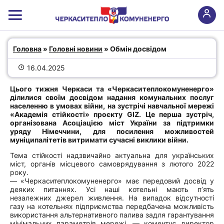
Обмін досвідом
Головна
 » 
Головні новини
 » Обмін досвідом
16.04.2025
Цього тижня Черкаси та «Черкаситеплокомуненерго»
ділилися своїм досвідом надання комунальних послуг
населенню в умовах війни, на зустрічі навчальної мережі
«Академія стійкості» проєкту GIZ. Це перша зустріч,
організована Асоціацією міст України за підтримки
уряду Німеччини, для посилення можливостей
муніципалітетів витримати сучасні виклики війни.
Тема стійкості надзвичайно актуальна для українських
міст, органів місцевого самоврядування з лютого 2022
року.
— «Черкаситеплокомуненерго» має передовий досвід у
деяких питаннях. Усі наші котельні мають п’ять
незалежних джерел живлення. На випадок відсутності
газу на котельнях підприємства передбачена можливість
використання альтернативного палива задля гарантування
мінімальних параметрів мережі, — коментує директор