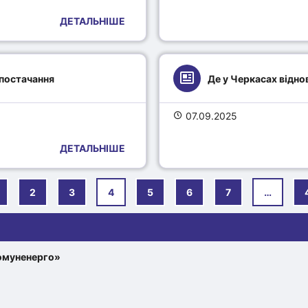
ДЕТАЛЬНІШЕ
постачання
Де у Черкасах відно
07.09.2025
ДЕТАЛЬНІШЕ
2
3
4
5
6
7
…
омуненерго»